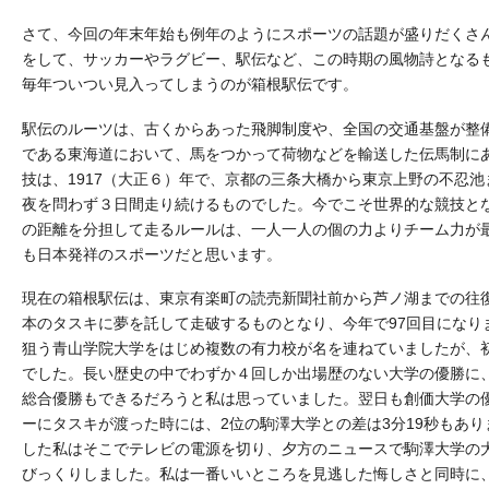
さて、今回の年末年始も例年のようにスポーツの話題が盛りだくさ
をして、サッカーやラグビー、駅伝など、この時期の風物詩となる
毎年ついつい見入ってしまうのが箱根駅伝です。
駅伝のルーツは、古くからあった飛脚制度や、全国の交通基盤が整
である東海道において、馬をつかって荷物などを輸送した伝馬制に
技は、1917（大正６）年で、京都の三条大橋から東京上野の不忍池ま
夜を問わず３日間走り続けるものでした。今でこそ世界的な競技と
の距離を分担して走るルールは、一人一人の個の力よりチーム力が
も日本発祥のスポーツだと思います。
現在の箱根駅伝は、東京有楽町の読売新聞社前から芦ノ湖までの往復2
本のタスキに夢を託して走破するものとなり、今年で97回目になり
狙う青山学院大学をはじめ複数の有力校が名を連ねていましたが、
でした。長い歴史の中でわずか４回しか出場歴のない大学の優勝に
総合優勝もできるだろうと私は思っていました。翌日も創価大学の優
ーにタスキが渡った時には、2位の駒澤大学との差は3分19秒もあ
した私はそこでテレビの電源を切り、夕方のニュースで駒澤大学の
びっくりしました。私は一番いいところを見逃した悔しさと同時に