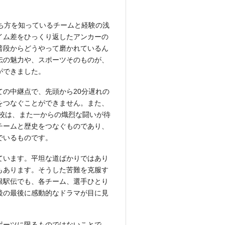
ち方を知っているチームと経験の浅
イム差をひっくり返したアンカーの
普段からどうやって磨かれているん
伝の魅力や、スポーツそのものが、
ができました。
の中継点で、先頭から20分遅れの
をつなぐことができません。また、
学校は、また一からの熾烈な闘いが待
チームと歴史をつなぐものであり、
でいるものです。
ています。平坦な道ばかりではあり
もあります。そうした苦難を克服す
根駅伝でも、各チーム、選手ひとり
後の最後に感動的なドラマが目に見
ポーツに限るものではないことで