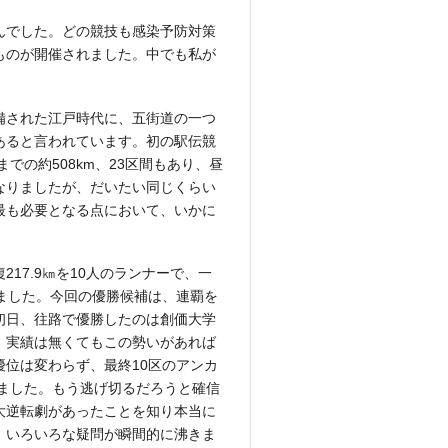
んでした。どの競技も感染予防対策
ものが開催されました。中でも私が
備された江戸時代に、五街道の一つ
あると言われています。初の駅伝競
での約508km、23区間もあり、昼
なりましたが、だいたい同じくらい
最も必要となる点において、いかに
17.9㎞を10人のランナーで、一
ました。今回の優勝候補は、連覇を
初日、往路で優勝したのは創価大学
、実績は無くてもこの勢いがあれば
位は変わらず、最終10区のアンカ
りました。もう逃げ切るだろうと確信
大逆転劇があったことを知り本当に
、いろいろな疑問が瞬間的に沸きま