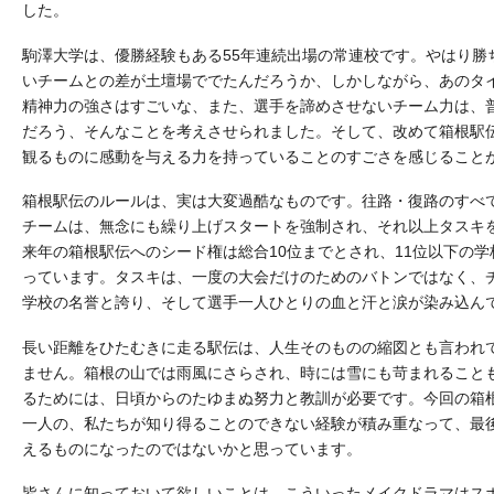
した。
駒澤大学は、優勝経験もある55年連続出場の常連校です。やはり勝
いチームとの差が土壇場ででたんだろうか、しかしながら、あのタ
精神力の強さはすごいな、また、選手を諦めさせないチーム力は、
だろう、そんなことを考えさせられました。そして、改めて箱根駅
観るものに感動を与える力を持っていることのすごさを感じること
箱根駅伝のルールは、実は大変過酷なものです。往路・復路のすべて
チームは、無念にも繰り上げスタートを強制され、それ以上タスキ
来年の箱根駅伝へのシード権は総合10位までとされ、11位以下の
っています。タスキは、一度の大会だけのためのバトンではなく、
学校の名誉と誇り、そして選手一人ひとりの血と汗と涙が染み込ん
長い距離をひたむきに走る駅伝は、人生そのものの縮図とも言われ
ません。箱根の山では雨風にさらされ、時には雪にも苛まれること
るためには、日頃からのたゆまぬ努力と教訓が必要です。今回の箱
一人の、私たちが知り得ることのできない経験が積み重なって、最
えるものになったのではないかと思っています。
皆さんに知っておいて欲しいことは、こういったメイクドラマはス