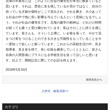
北海の卒業生には、このように社会の優等生が本当に数多くいると
思います。それは、歴史に名を残しているか否かではなく、自分の
持っている才能や個性がここで見出され、それを磨き、大小あって
も社会の中で他に良い影響を与えている人という意味になるでしょ
う。それが社会の優等生です。北海の建学の精神は、どれだけ時間
が経っても脈々と受け継がれています。私はそのことに誇りを感じ
ています。皆さんも、そういう土壌に、いま根を張って、やがて花
をつけ実をつけることのできる大きな可能性をもっていることを今
一度知って欲しいと願っています。これからの高校生活の中、良き
指導者、良き友を得て、良い伝統を継承していくとともに、皆さん
自身の人間形成にプラスになる学校生活を送ってほしいと思いま
す。以上で、開校記念に際してのお話を終えます。
2019年5月16日
校長先生から
入学式 校長式辞
>>
カテゴリ