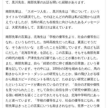
て、黒川先生、南部先輩のお話を聞いた経験があります。
南部先輩は、「スポーツ人生」、黒川先生は「癌について」という
タイトルでの講演でした。そのほとんどの内容は私の記憶からは消
えていましたが、当時の私たち在校生に向けられたあるメッセージ
は、大変共感をして、言葉だけは覚えています。
南部先輩の言葉は、北海生は「学校の優等生より、社会の優等生に
なれ」というものでした。当時高校生だった私は、素直にそうだ
な、そうありたいな と思ったことを記憶しています。先ほども話
にだした「北海百年史」を読むと、この言葉は、そもそも南部先輩
の時代の校長・戸津先生の口癖であったことが書かれていました。
また、南部先輩は、自ら「紺碧の空に仰ぐ感激の日章旗」という著
書を記しています。その中には、100分の1秒を縮めるために、馬の
動きからスタート・ダッシュの研究をしたとか、猿の飛び上がる様
から助走スピードのヒントを得たなど、たゆまない研究と練習とし
たというエピソードが書かれているのですが、「自分の才能や個性
を見つけられたこと、そして自分に自信を持って研究や練習にあた
る強い精神力を築くことができたそもそもは、北海中学時代にあっ
たと述べています。「学校の優等生より、社会の優等生になれ」南
部先輩はきっとこの言葉にいつも励まされながら、世界一という偉