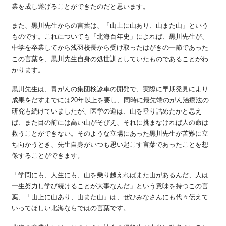
業を成し遂げることができたのだと思います。
また、黒川先生からの言葉は、「山上に山あり、山また山」という
ものです。これについても「北海百年史」によれば、黒川先生が、
中学を卒業してから浅羽校長から受け取ったはがきの一節であった
この言葉を、黒川先生自身の処世訓としていたものであることがわ
かります。
黒川先生は、胃がんの集団検診車の開発で、実際に早期発見により
成果をだすまでには20年以上を要し、同時に最先端のがん治療法の
研究も続けていましたが、医学の道は、山を登り詰めたかと思え
ば、また目の前には高い山がそびえ、それに挑まなければ人の命は
救うことができない。そのような立場にあった黒川先生が苦難に立
ち向かうとき、先生自身がいつも思い起こす言葉であったことを想
像することができます。
「学問にも、人生にも、山を乗り越えればまた山があるんだ、人は
一生努力し学び続けることが大事なんだ」という意味を持つこの言
葉、「山上に山あり、山また山」は、ぜひみなさんにも代々伝えて
いってほしい北海ならではの言葉です。