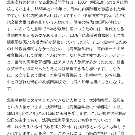
北海高校の起源となる北海英語学校は、1885年(明治18年)の３月に開
校しています。1885年という年は、日本に内閣制度が創設された年
ですが、初代内閣総理大臣はだれですか? 伊藤博文ですね。時の初
代文部大臣は森有礼という人物です。明治の時代は維新の時代で
す。いろいろな意味で日本が欧米に追いつくためには、近代的な教
育制度を整える必要がありました。1876年に高等教育機関として札
幌農学校(現北海道大学)が開校していましたが、そこへ進学するため
の中等教育機関はなかったため、北海英語学校は、道内唯一の中等
教育機関として開校したわけです。なぜ英語学校であったかという
と、当時の高等教育機関にはアメリカ人教師が多かったため、相当
な英語力が必要だったと考えれば納得できると思います。ちなみ
に、公立で初めて開校した中等教育機関は、札幌中学、のち札幌一
中と呼ばれた現在の札幌南高校で、北海の10年も後のことになりま
す。
北海草創期に欠かすことができない人物には、大津和多里、浅羽靖
という人物がいます。浅羽靖は、北海英語学校に中学部をつくり、
1901年(明治34年)の5月16日に認可を受けます。これが現在の開校記
念日の由来であり、浅羽は北海学園の父とも称されています。毎
年、浅羽先生の命日である10月22日には浅羽祭というものも執り行
われています。話を戻して、この時代には、当時の世相もうけ「自