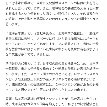
しては非常に厳格で、同時に文化活動やスポーツの振興に力を尽く
されたと言われています。また、地域社会の要望に応えられる人材
を育成するという使命をより強くした時代でもあり、その日常から
の鍛錬こそが北海が文武両道といわれるようになった所以だろうと
思います。
「北海百年史」という文献を見ると、北海中学の生徒は、「勉強す
る者は猛烈に勉強し、スポーツに打ち込む者は徹底的にスポーツを
やっていた」ことがよくわかります。その結果として、当時の一般
的な教育の枠にはまらずにいた生徒の中からも後世に名を残すよう
な卒業生が多くでていきました。
学術分野の代表といえば、日本初の癌の集団検診をはじめ、日本学
士院院長、東北大学学長を務めて文化勲章を受章した黒川利雄博士
がいます。また、スポーツ面での代表といえば、ロサンゼルスオリ
ンピック陸上競技三段跳びの金メダリストである南部忠平がいま
す。職員玄関近くの会議室前には、２体のブロンズ像があるのを知
っていると思いますが、正にいま紹介したお二人の像です。
冒頭、私は高校35期の卒業生といいましたが、私が高校１年生の
時、北海高校は創立９５周年を迎えました。私はその記念講演とし