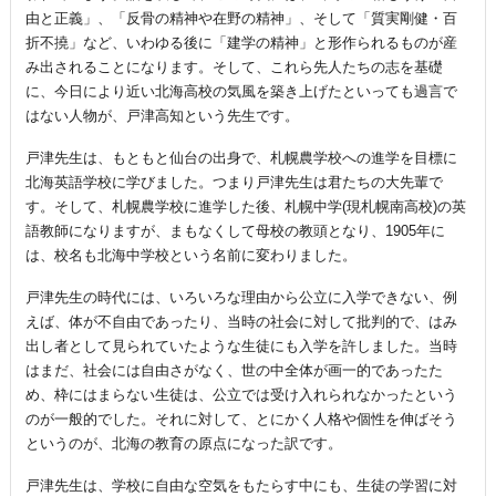
由と正義」、「反骨の精神や在野の精神」、そして「質実剛健・百
折不撓」など、いわゆる後に「建学の精神」と形作られるものが産
み出されることになります。そして、これら先人たちの志を基礎
に、今日により近い北海高校の気風を築き上げたといっても過言で
はない人物が、戸津高知という先生です。
戸津先生は、もともと仙台の出身で、札幌農学校への進学を目標に
北海英語学校に学びました。つまり戸津先生は君たちの大先輩で
す。そして、札幌農学校に進学した後、札幌中学(現札幌南高校)の英
語教師になりますが、まもなくして母校の教頭となり、1905年に
は、校名も北海中学校という名前に変わりました。
戸津先生の時代には、いろいろな理由から公立に入学できない、例
えば、体が不自由であったり、当時の社会に対して批判的で、はみ
出し者として見られていたような生徒にも入学を許しました。当時
はまだ、社会には自由さがなく、世の中全体が画一的であったた
め、枠にはまらない生徒は、公立では受け入れられなかったという
のが一般的でした。それに対して、とにかく人格や個性を伸ばそう
というのが、北海の教育の原点になった訳です。
戸津先生は、学校に自由な空気をもたらす中にも、生徒の学習に対