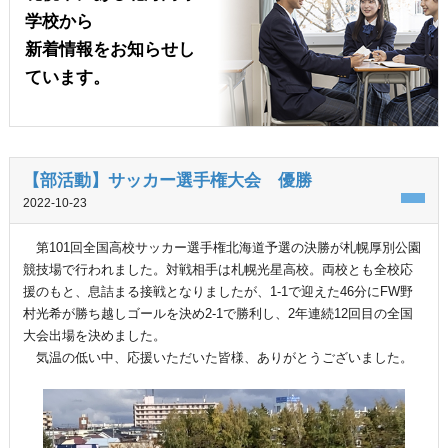
学校から
新着情報をお知らせし
ています。
【部活動】サッカー選手権大会 優勝
2022-10-23
第101回全国高校サッカー選手権北海道予選の決勝が札幌厚別公園
競技場で行われました。対戦相手は札幌光星高校。両校とも全校応
援のもと、息詰まる接戦となりましたが、1-1で迎えた46分にFW野
村光希が勝ち越しゴールを決め2-1で勝利し、2年連続12回目の全国
大会出場を決めました。
気温の低い中、応援いただいた皆様、ありがとうございました。