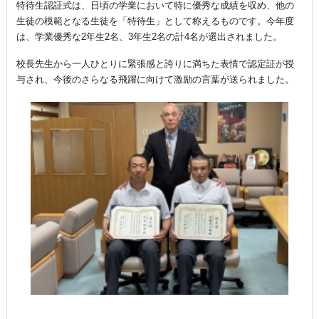
特待生認証式は、日頃の学業において特に優秀な成績を収め、他の
生徒の模範となる生徒を「特待生」として称えるものです。今年度
は、学業優秀な2年生2名、3年生2名の計4名が選出されました。
校長先生から一人ひとりに緊張感と誇りに満ちた表情で認定証が授
与され、今後のさらなる飛躍に向けて激励の言葉が送られました。