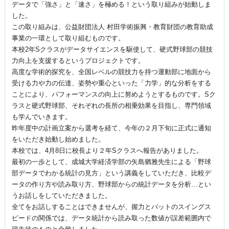
データで「強さ」と「速さ」を極める！という取り組みが始動しま
した。
この取り組みは、公益財団法人 村田学術振興・教育財団の教育助成
事業の一環として取り組むものです。
本校2年Sクラスがデータサイエンスを駆使して、硬式野球部の競技
力向上を支援するというプロジェクトです。
高度な学術的探究を、全国レベルの競技力を持つ運動部に地面から
受ける力や力の伝達、姿勢や重心といった「力学」的な分析をする
ことにより、パフォーマンスの向上に努めようとするものです。Sク
ラスと硬式野球部、それぞれの長所の相乗効果を目指し、専門領域
も学んでいきます。
昨年度中の計画立案から選考を経て、今年の２月下旬に正式に通知
をいただき始動し始めました。
本校では、4月8日に校長より２年Sクラスへ報告がありました。
最初の一歩として、成城大学経済学部の矢島猶雅先生による「野球
部データでわかる統計の見方」という講義をしていただき、比較デ
ータの作り方や読み取り方、野球部からの統計データを分析…とい
うお話しをしていただきました。
全てをお話しすることはできませんが、握力とバットのスイングス
ピードの関係では、データ統計から読み取った数値が誤差範囲内で