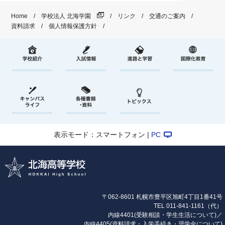
Home
学校法人 北海学園
リンク
交通のご案内
資料請求
個人情報保護方針
表示モード：スマートフォン |
PC
〒062-8601 札幌市豊平区旭町4丁目1番41号
TEL
011-841-1161
（代）
内線4401(受験相談・学生生活について)／
内線4405(資料請求・入学手続き・奨学金について)