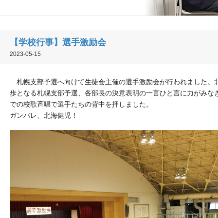
【学校行事】選手激励会
2023-05-15
札幌支部予選へ向けて生徒会主催の選手激励会が行われました。
歩となる札幌支部予選、各部長の決意表明の一言ひと言に力がみな
での校歌斉唱で選手たちの背中を押しました。
ガンバレ、北海健児！