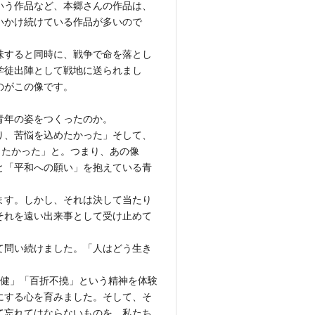
いう作品など、本郷さんの作品は、
いかけ続けている作品が多いので
味すると同時に、戦争で命を落とし
学徒出陣として戦地に送られまし
のがこの像です。
青年の姿をつくったのか。
り、苦悩を込めたかった」そして、
したかった」と。つまり、あの像
と「平和への願い」を抱えている青
ます。しかし、それは決して当たり
それを遠い出来事として受け止めて
て問い続けました。「人はどう生き
健」「百折不撓」という精神を体験
にする心を育みました。そして、そ
て忘れてはならないものを、私たち