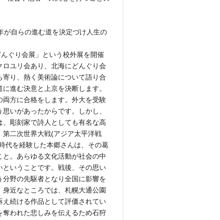
年が自らの進む道を決定づけ人生の
どんぐり会展」という校外展を開催
クロユリ会あり、北海にどんぐり会
ち寄り、熱く美術論について語り合
道に進む決意と上京を決断します。
の両方に合格をします。外大を受験
う思いがあったからです。しかし、
は、彫刻家で詩人としても有名な高
第二次世界大戦(アジア太平洋戦
い時代を経験した本郷さんは、その葛
こと。あらゆる文化活動が社会の中
いということです。戦後、その思い
う分野の先駆者となり全国に影響を
。身近なところでは、札幌大通公園
訴え続ける作品として評価されてい
を奪われた悲しみを伝えるため石狩