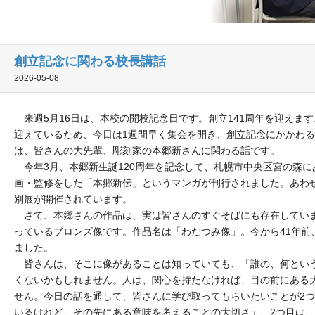
創立記念に関わる校長講話
2026-05-08
来週5月16日は、本校の開校記念日です。創立141周年を迎えま
迎えているため、今日は1週間早く集会を開き、創立記念にかかわ
は、皆さんの大先輩、彫刻家の本郷新さんに関わる話です。
今年3月、本郷新生誕120周年を記念して、札幌市中央区宮の森に
画・監修をした「本郷新伝」というマンガが刊行されました。あわ
別展が開催されています。
さて、本郷さんの作品は、実は皆さんのすぐそばにも存在していま
っているブロンズ像です。作品名は「わだつみ像」。今から41年前、
ました。
皆さんは、そこに像があることは知っていても、「誰の、何とい
くないかもしれません。人は、関心を持たなければ、目の前にある
せん。今日の話を通して、皆さんに学び取ってもらいたいことが2つ
いるけれど、その先にある意味を考えることの大切さ」、2つ目は