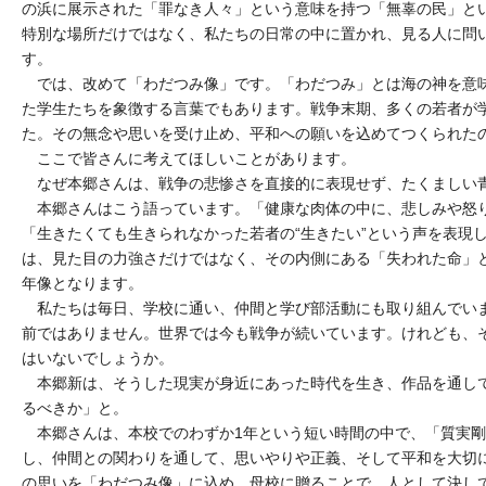
の浜に展示された「罪なき人々」という意味を持つ「無辜の民」と
特別な場所だけではなく、私たちの日常の中に置かれ、見る人に問
す。
では、改めて「わだつみ像」です。「わだつみ」とは海の神を意
た学生たちを象徴する言葉でもあります。戦争末期、多くの若者が
た。その無念や思いを受け止め、平和への願いを込めてつくられた
ここで皆さんに考えてほしいことがあります。
なぜ本郷さんは、戦争の悲惨さを直接的に表現せず、たくましい
本郷さんはこう語っています。「健康な肉体の中に、悲しみや怒
「生きたくても生きられなかった若者の“生きたい”という声を表現
は、見た目の力強さだけではなく、その内側にある「失われた命」
年像となります。
私たちは毎日、学校に通い、仲間と学び部活動にも取り組んでい
前ではありません。世界では今も戦争が続いています。けれども、
はいないでしょうか。
本郷新は、そうした現実が身近にあった時代を生き、作品を通し
るべきか」と。
本郷さんは、本校でのわずか1年という短い時間の中で、「質実剛
し、仲間との関わりを通して、思いやりや正義、そして平和を大切
の思いを「わだつみ像」に込め、母校に贈ることで、人として決し