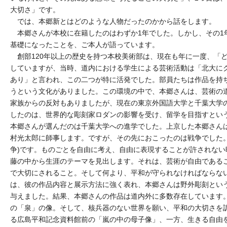
大切さ」です。
では、本郷新とはどのような人物だったのかから話をします。
本郷さんが本校に在籍したのはわずか1年でした。しかし、その1
基礎になったことを、ご本人が語っています。
創部120年以上の歴史を持つ本校美術部は、現在も年に一度、「
していますが、当時、道内における学生による芸術活動は「北大に
あり」と言われ、この二つが特に活発でした。部員たちは作品を持
うという文化がありました。この環境の中で、本郷さんは、芸術の
家族からの反対もありましたが、現在の東京外国語大学と千葉大学
したのは、世界的な彫刻家ロダンの影響を受け、留学を目指すとい
本郷さんが選んだのは千葉大学への進学でした。上京した本郷さん
村光太郎に師事します。ですが、その先におこったのは戦争でした。
争)です。ものごとを自由に考え、自由に表現することが許されな
藤の中から生涯のテーマを見出します。それは、芸術が自由である
で大切にされること。そして何より、平和が守られなければならな
は、彼の作品内容と展示方法に強く表れ、本郷さんは野外彫刻とい
与えました。結果、本郷さんの作品は道内外に多数存在しています
の「泉」の像。そして、核兵器のない世界を願い、平和の大切さを
る広島平和記念資料館前の「嵐の中の母子像」、一方、生きる自由