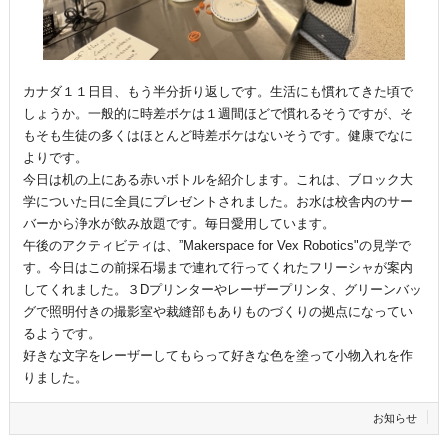
カナダ１１日目、もう半分折り返しです。生活にも慣れてきた頃で
しょうか。一般的に時差ボケは１週間ほどで慣れるそうですが、そ
もそも生徒の多くはほとんど時差ボケはないそうです。健康でなに
よりです。
今日は机の上にある赤いボトルを紹介します。これは、ブロック大
学についた日に全員にプレゼントされました。お水は校舎内のサー
バーから浄水が飲み放題です。毎日愛用しています。
午後のアクティビティは、”Makerspace for Vex Robotics"の見学で
す。今日はこの前採石場まで連れて行ってくれたフリーシャが案内
してくれました。３Dプリンターやレーザープリンタ、グリーンバッ
グで照明付きの撮影室や裁縫部もありものづくりの拠点になってい
るようです。
好きな文字をレーザーしてもらって好きな色を塗って小物入れを作
りました。
お知らせ